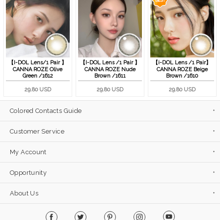
【I-DOL Lens/1 Pair 】
【I-DOL Lens /1 Pair 】
【i-DOL Lens /1 Pair】
CANNA ROZE Olive
CANNA ROZE Nude
CANNA ROZE Beige
Green /1612
Brown /1611
Brown /1610
29.80 USD
29.80 USD
29.80 USD
Colored Contacts Guide
Customer Service
My Account
Opportunity
About Us