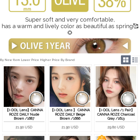
Super soft and very comfortable,
has a warm and lively color as beautiful as spring🥰
🌻
By New Item
Lower Price
Higher Price
By Brand
【I-DOL Lens】CANNA
【i-DOL Lens 】 CANNA
【i-DOL Lens /1 Pair】
ROZE DAILY Nude
ROZE DAILY Beige
CANNA ROZE Charcoal
Brown /1687
Brown /1686
Gray /1613
21.90 USD
21.90 USD
29.80 USD