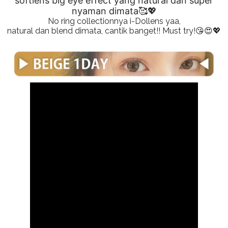
softlens big eye effect yang natural dan super
nyaman dimata🥰💖
No ring collectionnya i-Dollens yaa,
natural dan blend dimata, cantik banget!! Must try!😘😍💖