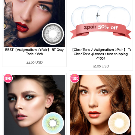
BEST【Astigmatism /1Pair】 BT Gray
【Clear Toric / Astigmatism 2Pair 】 T1
Toric / 828
Clear Toric 4Lenses + free shipping
/1554
44.80 USD
39.00 USD