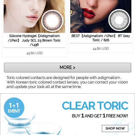
Silicone Hydrogel【Astigmatism
BEST【Astigmatism /1Pair】 BT Gray
Toric / 828
/1Pair】 Judy SCL 25 Brown Toric
/1436
44.80 USD
45.80 USD
MORE >
Toric colored contacts are designed for people with astigmatism.
With Korean toric colored contact lenses, you can correct your vision
and update your look all at the same time.