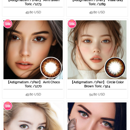
【Astigmatism /1Pair】 Avril Green
【Astigmatism /1Pair】 Villea Gray
Toric /1273
Toric /1289
49.80 USD
49.80 USD
【Astigmatism /1Pair】 Avril Choco
【Astigmatism /1Pair】 Circle Color
Toric /1270
Brown Toric /524
49.80 USD
54.80 USD