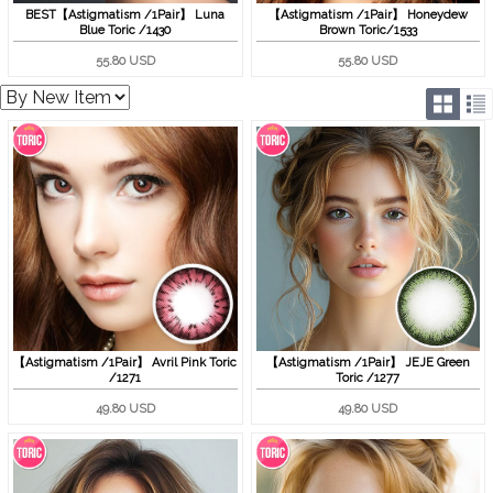
BEST【Astigmatism /1Pair】 Luna
【Astigmatism /1Pair】 Honeydew
Blue Toric /1430
Brown Toric/1533
55.80 USD
55.80 USD
【Astigmatism /1Pair】 Avril Pink Toric
【Astigmatism /1Pair】 JEJE Green
/1271
Toric /1277
49.80 USD
49.80 USD