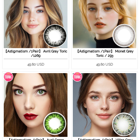
【Astigmatism /1Pair】 Avril Gray Toric
【Astigmatism /1Pair】 Monet Grey
/1269
Toric / 293
49.80 USD
49.80 USD