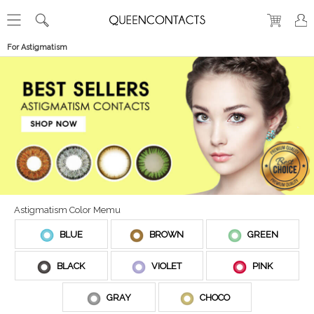
For Astigmatism
Astigmatism Color Memu
BLUE
BROWN
GREEN
BLACK
VIOLET
PINK
GRAY
CHOCO